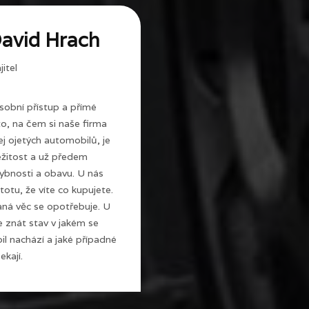
avid Hrach
itel
sobní přístup a přímé
 to, na čem si naše firma
j ojetých automobilů, je
ežitost a už předem
ybnosti a obavu. U nás
totu, že víte co kupujete.
ná věc se opotřebuje. U
e znát stav v jakém se
l nachází a jaké případné
ekají.