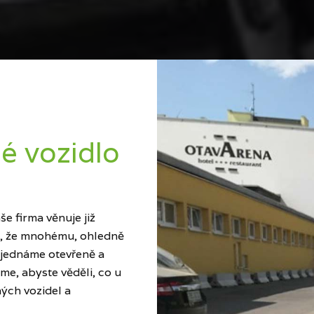
é vozidlo
e firma věnuje již
ci, že mnohému, ohledně
 jednáme otevřeně a
me, abyste věděli, co u
ých vozidel a