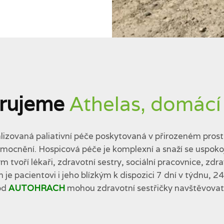
rujeme
Athelas, domácí
lizovaná paliativní péče poskytovaná v přirozeném prostř
cnění. Hospicová péče je komplexní a snaží se uspokojit 
tvoří lékaři, zdravotní sestry, sociální pracovnice, zdra
 je pacientovi i jeho blízkým k dispozici 7 dní v týdnu, 2
od
AUTOHRACH
mohou zdravotní sestřičky navštěvovat p