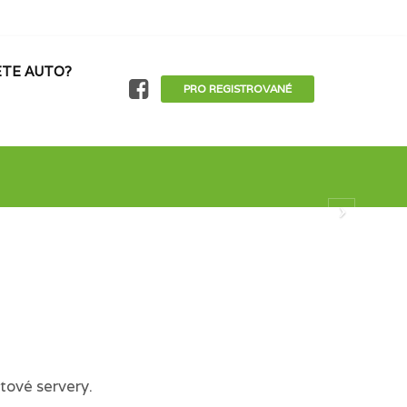
TE AUTO?
PRO REGISTROVANÉ
tové servery.