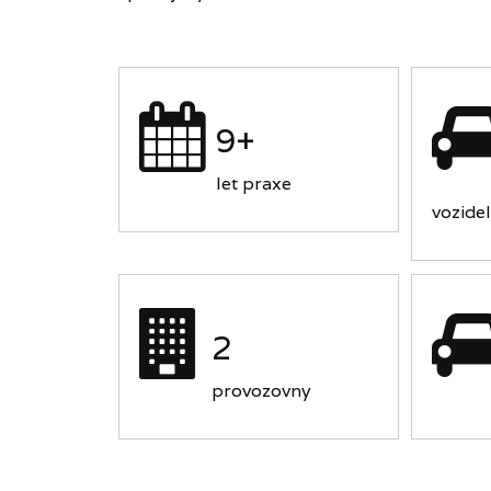
9+
let praxe
vozidel
2
provozovny