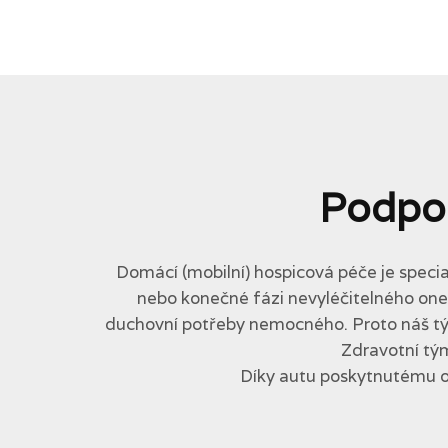
Podpo
Domácí (mobilní) hospicová péče je specia
nebo konečné fázi nevyléčitelného onemo
duchovní potřeby nemocného. Proto náš tým 
Zdravotní tým
Díky autu poskytnutému 