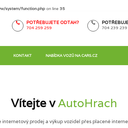
w/system/function.php
on line
35
POTŘEBUJETE ODTAH?
POTŘEBUJE
704 259 259
704 239 239
KONTAKT
NABÍDKA VOZŮ NA CARS.CZ
Vítejte v
AutoHrach
internetový prodej a výkup vozidel přes placené interne