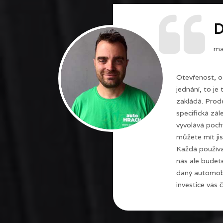
D
maj
Otevřenost, o
jednání, to je
zakládá. Prode
specifická zál
vyvolává poch
můžete mít jis
Každá používa
nás ale budet
daný automobi
investice vás č