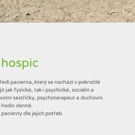
 hospic
edí pacienta, který se nachází v pokročilé
jak fyzické, tak i psychické, sociální a
votní sestřičky, psychoterapeut a duchovní.
4 hodin denně.
acienty dle jejich potřeb.