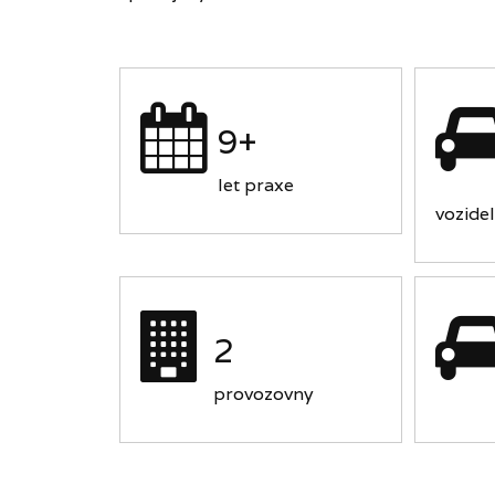
9+
let praxe
vozidel
2
provozovny