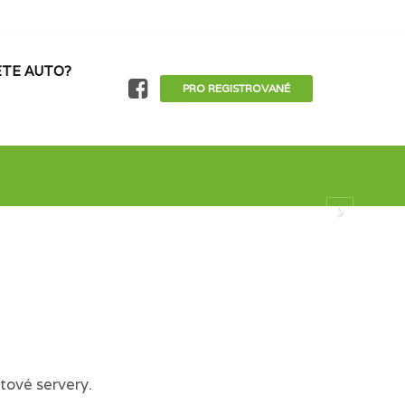
TE AUTO?
PRO REGISTROVANÉ
tové servery.