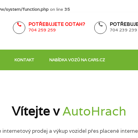
w/system/function.php
on line
35
POTŘEBUJETE ODTAH?
POTŘEBUJE
704 259 259
704 239 239
KONTAKT
NABÍDKA VOZŮ NA CARS.CZ
Vítejte v
AutoHrach
internetový prodej a výkup vozidel přes placené interne