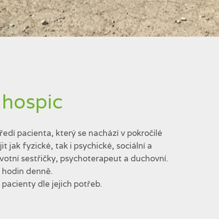
 hospic
edí pacienta, který se nachází v pokročilé
jak fyzické, tak i psychické, sociální a
votní sestřičky, psychoterapeut a duchovní.
4 hodin denně.
acienty dle jejich potřeb.