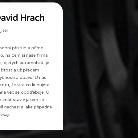
avid Hrach
itel
sobní přístup a přímé
 to, na čem si naše firma
j ojetých automobilů, je
ežitost a už předem
ybnosti a obavu. U nás
totu, že víte co kupujete.
ná věc se opotřebuje. U
e znát stav v jakém se
l nachází a jaké případné
ekají.