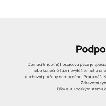
Podpo
Domácí (mobilní) hospicová péče je specia
nebo konečné fázi nevyléčitelného onemo
duchovní potřeby nemocného. Proto náš tým 
Zdravotní tým
Díky autu poskytnutému 