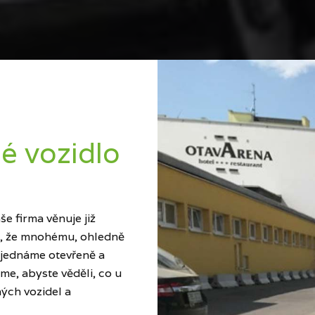
é vozidlo
e firma věnuje již
ci, že mnohému, ohledně
 jednáme otevřeně a
me, abyste věděli, co u
ých vozidel a