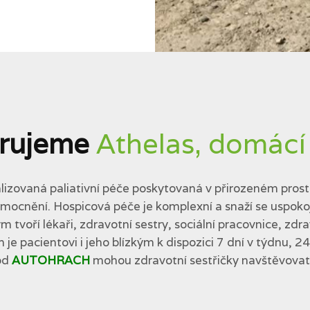
rujeme
Athelas, domácí
lizovaná paliativní péče poskytovaná v přirozeném prostř
cnění. Hospicová péče je komplexní a snaží se uspokojit 
tvoří lékaři, zdravotní sestry, sociální pracovnice, zdra
 je pacientovi i jeho blízkým k dispozici 7 dní v týdnu, 2
od
AUTOHRACH
mohou zdravotní sestřičky navštěvovat p