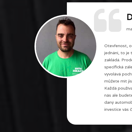
D
maj
Otevřenost, o
jednání, to je
zakládá. Prode
specifická zál
vyvolává poch
můžete mít jis
Každá používa
nás ale budet
daný automobi
investice vás č