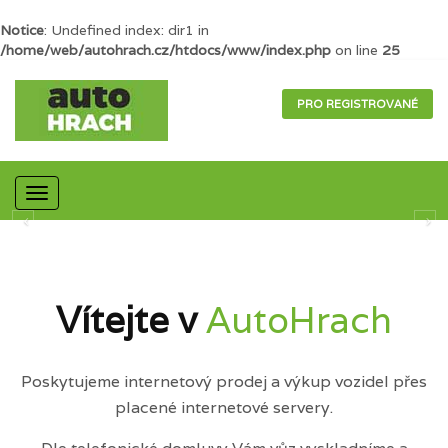
Notice
: Undefined index: dir1 in
/home/web/autohrach.cz/htdocs/www/index.php
on line
25
PRO REGISTROVANÉ
Mobilní
navigace
Vítejte v
AutoHrach
Poskytujeme internetový prodej a výkup vozidel přes
placené internetové servery.