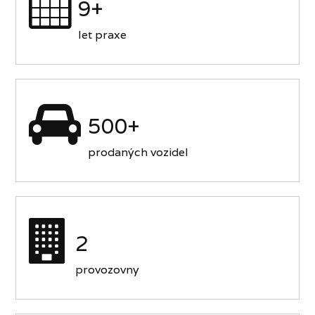
9+
let praxe
500+
prodaných vozidel
2
provozovny