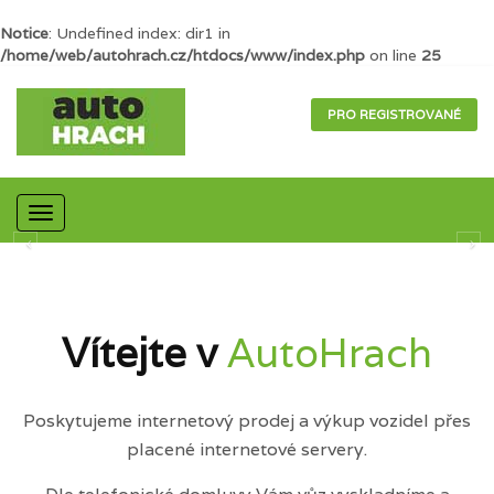
Notice
: Undefined index: dir1 in
/home/web/autohrach.cz/htdocs/www/index.php
on line
25
PRO REGISTROVANÉ
Mobilní
navigace
Vítejte v
AutoHrach
Poskytujeme internetový prodej a výkup vozidel přes
placené internetové servery.