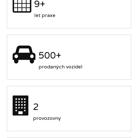
9+
let praxe
500+
prodaných vozidel
2
provozovny