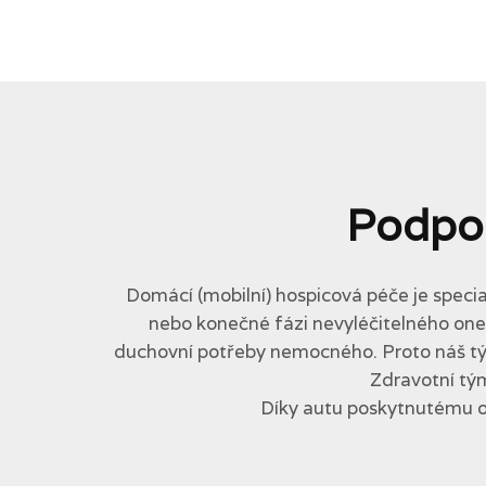
Podpo
Domácí (mobilní) hospicová péče je specia
nebo konečné fázi nevyléčitelného onemo
duchovní potřeby nemocného. Proto náš tým 
Zdravotní tým
Díky autu poskytnutému 