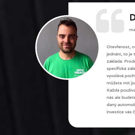
D
maj
Otevřenost, o
jednání, to je
zakládá. Prode
specifická zál
vyvolává poch
můžete mít jis
Každá používa
nás ale budet
daný automobi
investice vás č