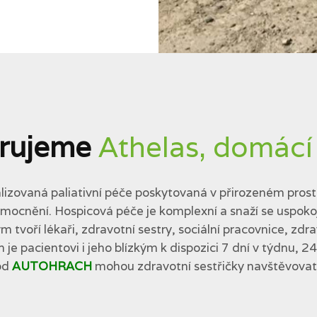
rujeme
Athelas, domácí
lizovaná paliativní péče poskytovaná v přirozeném prostř
cnění. Hospicová péče je komplexní a snaží se uspokojit 
tvoří lékaři, zdravotní sestry, sociální pracovnice, zdra
 je pacientovi i jeho blízkým k dispozici 7 dní v týdnu, 2
od
AUTOHRACH
mohou zdravotní sestřičky navštěvovat p