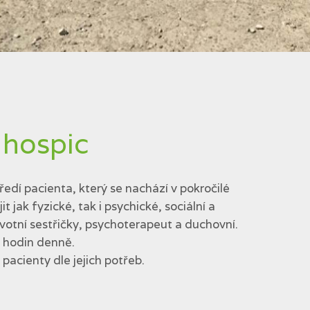
 hospic
edí pacienta, který se nachází v pokročilé
jak fyzické, tak i psychické, sociální a
votní sestřičky, psychoterapeut a duchovní.
4 hodin denně.
acienty dle jejich potřeb.