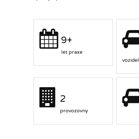
9+
let praxe
vozidel
2
provozovny