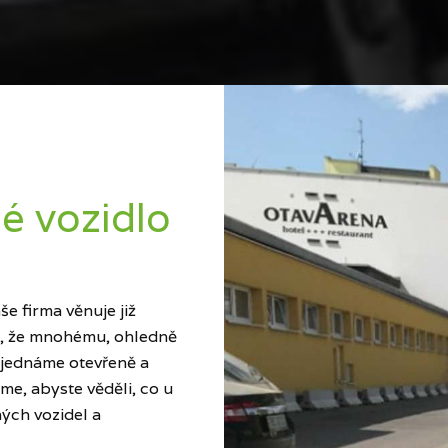
é vozidlo
e firma věnuje již
ci, že mnohému, ohledně
 jednáme otevřeně a
me, abyste věděli, co u
ých vozidel a