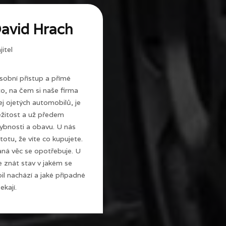
avid Hrach
itel
sobní přístup a přímé
 to, na čem si naše firma
j ojetých automobilů, je
ežitost a už předem
ybnosti a obavu. U nás
totu, že víte co kupujete.
ná věc se opotřebuje. U
e znát stav v jakém se
l nachází a jaké případné
ekají.