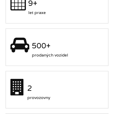
9+
let praxe
500+
prodaných vozidel
2
provozovny