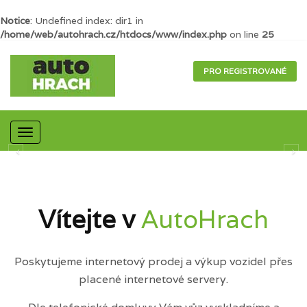
Notice
: Undefined index: dir1 in
/home/web/autohrach.cz/htdocs/www/index.php
on line
25
PRO REGISTROVANÉ
Mobilní
navigace
Vítejte v
AutoHrach
Poskytujeme internetový prodej a výkup vozidel přes
placené internetové servery.