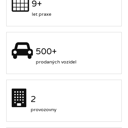
9+
let praxe
500+
prodaných vozidel
2
provozovny