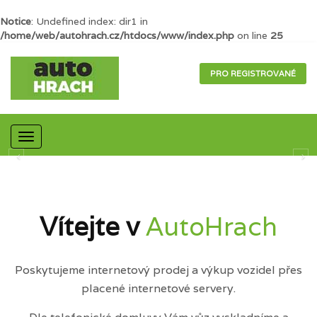
Notice
: Undefined index: dir1 in
/home/web/autohrach.cz/htdocs/www/index.php
on line
25
PRO REGISTROVANÉ
Mobilní
navigace
Vítejte v
AutoHrach
Poskytujeme internetový prodej a výkup vozidel přes
placené internetové servery.