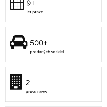
9+
let praxe
500+
prodaných vozidel
2
provozovny