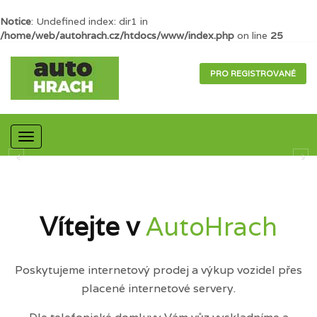
Notice
: Undefined index: dir1 in
/home/web/autohrach.cz/htdocs/www/index.php
on line
25
PRO REGISTROVANÉ
Mobilní
navigace
Vítejte v
AutoHrach
Poskytujeme internetový prodej a výkup vozidel přes
placené internetové servery.