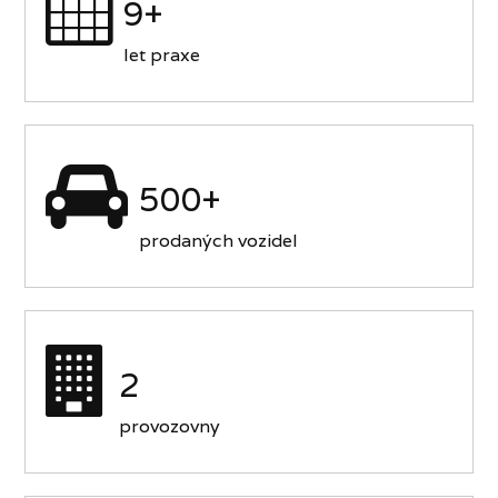
9+
let praxe
500+
prodaných vozidel
2
provozovny