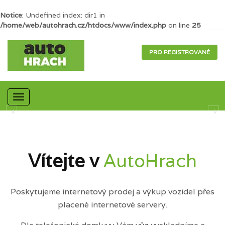
Notice
: Undefined index: dir1 in
/home/web/autohrach.cz/htdocs/www/index.php
on line
25
PRO REGISTROVANÉ
Mobilní
navigace
Vítejte v
AutoHrach
Poskytujeme internetový prodej a výkup vozidel přes
placené internetové servery.