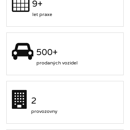
9+
let praxe
500+
prodaných vozidel
2
provozovny