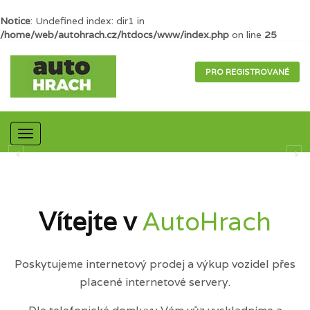
Notice
: Undefined index: dir1 in
/home/web/autohrach.cz/htdocs/www/index.php
on line
25
PRO REGISTROVANÉ
Mobilní
navigace
Vítejte v
AutoHrach
Poskytujeme internetový prodej a výkup vozidel přes
placené internetové servery.