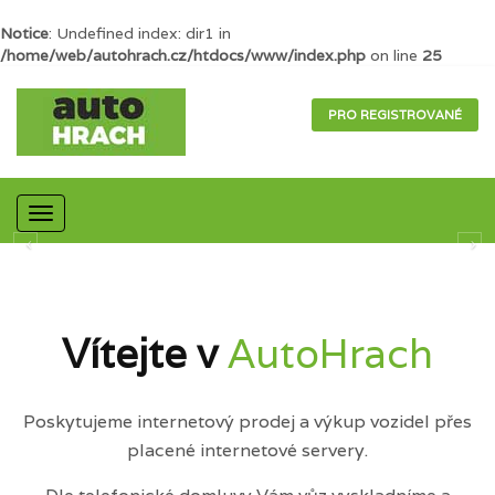
Notice
: Undefined index: dir1 in
/home/web/autohrach.cz/htdocs/www/index.php
on line
25
PRO REGISTROVANÉ
Mobilní
navigace
Vítejte v
AutoHrach
Poskytujeme internetový prodej a výkup vozidel přes
placené internetové servery.