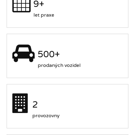
9+
let praxe
500+
prodaných vozidel
2
provozovny