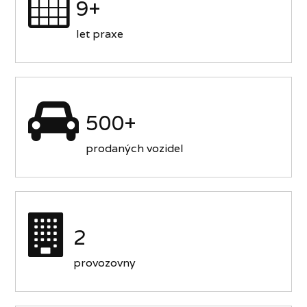
9+
let praxe
500+
prodaných vozidel
2
provozovny