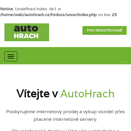
Notice
: Undefined index: dir1 in
/home/web/autohrach.cz/htdocs/www/index.php
on line
25
PRO REGISTROVANÉ
Mobilní
navigace
Vítejte v
AutoHrach
Poskytujeme internetový prodej a výkup vozidel přes
placené internetové servery.