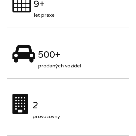
9+
let praxe
500+
prodaných vozidel
2
provozovny