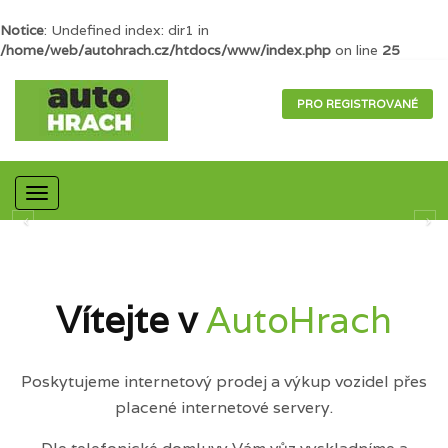
Notice
: Undefined index: dir1 in
/home/web/autohrach.cz/htdocs/www/index.php
on line
25
PRO REGISTROVANÉ
Mobilní
navigace
Vítejte v
AutoHrach
Poskytujeme internetový prodej a výkup vozidel přes
placené internetové servery.