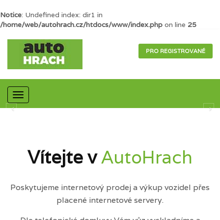
Notice
: Undefined index: dir1 in
/home/web/autohrach.cz/htdocs/www/index.php
on line
25
PRO REGISTROVANÉ
Mobilní
navigace
Vítejte v
AutoHrach
Poskytujeme internetový prodej a výkup vozidel přes
placené internetové servery.