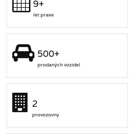
9+
let praxe
500+
prodaných vozidel
2
provozovny