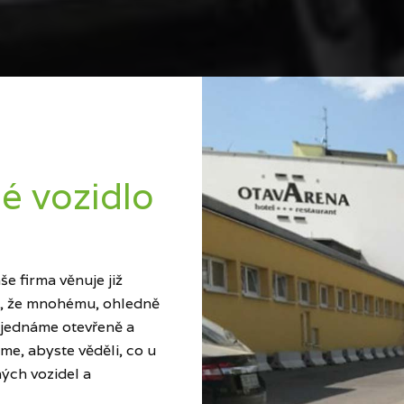
é vozidlo
e firma věnuje již
ci, že mnohému, ohledně
 jednáme otevřeně a
me, abyste věděli, co u
ých vozidel a