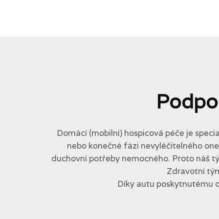
Podpo
Domácí (mobilní) hospicová péče je specia
nebo konečné fázi nevyléčitelného onemo
duchovní potřeby nemocného. Proto náš tým 
Zdravotní tým
Díky autu poskytnutému 