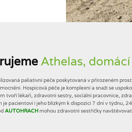
rujeme
Athelas, domácí
lizovaná paliativní péče poskytovaná v přirozeném prostř
cnění. Hospicová péče je komplexní a snaží se uspokojit 
tvoří lékaři, zdravotní sestry, sociální pracovnice, zdra
 je pacientovi i jeho blízkým k dispozici 7 dní v týdnu, 2
od
AUTOHRACH
mohou zdravotní sestřičky navštěvovat p