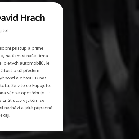
avid Hrach
itel
sobní přístup a přímé
 to, na čem si naše firma
j ojetých automobilů, je
ežitost a už předem
ybnosti a obavu. U nás
totu, že víte co kupujete.
ná věc se opotřebuje. U
e znát stav v jakém se
l nachází a jaké případné
ekají.