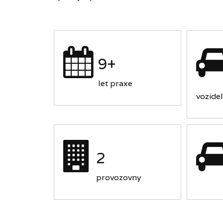
9+
let praxe
vozidel
2
provozovny