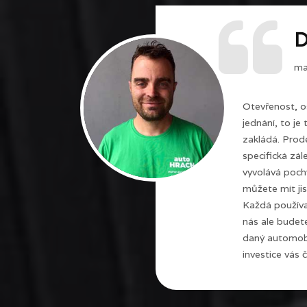
D
maj
Otevřenost, o
jednání, to je
zakládá. Prode
specifická zál
vyvolává poch
můžete mít jis
Každá používa
nás ale budet
daný automobi
investice vás č