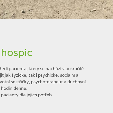
 hospic
edí pacienta, který se nachází v pokročilé
jak fyzické, tak i psychické, sociální a
votní sestřičky, psychoterapeut a duchovní.
4 hodin denně.
acienty dle jejich potřeb.