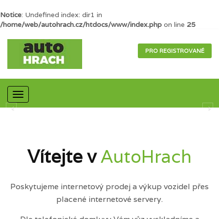
Notice
: Undefined index: dir1 in
/home/web/autohrach.cz/htdocs/www/index.php
on line
25
PRO REGISTROVANÉ
Mobilní
navigace
Vítejte v
AutoHrach
Poskytujeme internetový prodej a výkup vozidel přes
placené internetové servery.