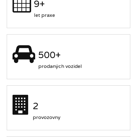
9+
let praxe
500+
prodaných vozidel
2
provozovny