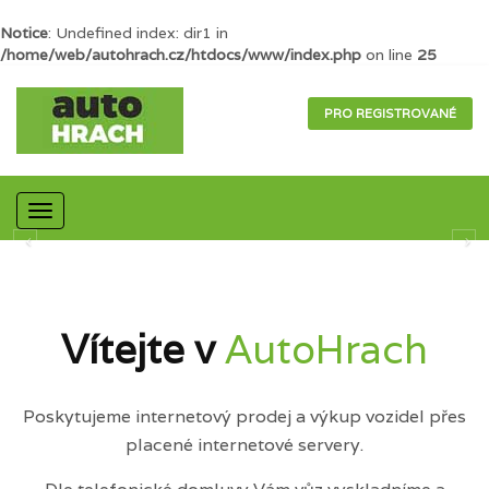
Notice
: Undefined index: dir1 in
/home/web/autohrach.cz/htdocs/www/index.php
on line
25
PRO REGISTROVANÉ
Mobilní
navigace
Vítejte v
AutoHrach
Poskytujeme internetový prodej a výkup vozidel přes
placené internetové servery.