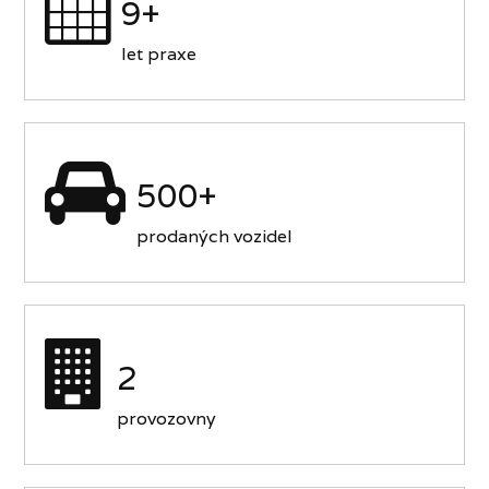
9+
let praxe
500+
prodaných vozidel
2
provozovny