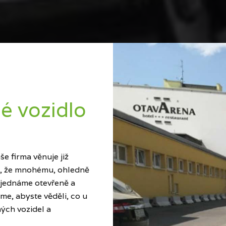
é vozidlo
e firma věnuje již
ci, že mnohému, ohledně
 jednáme otevřeně a
me, abyste věděli, co u
ých vozidel a