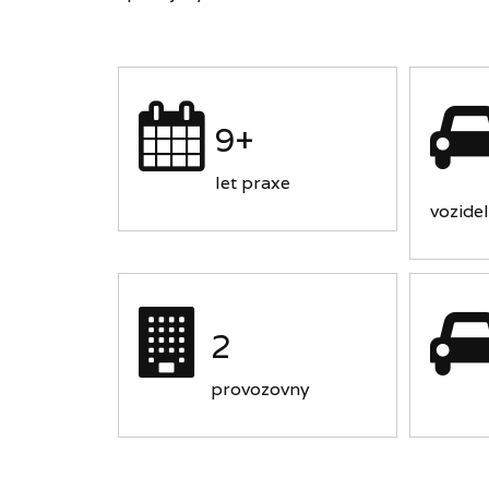
9+
let praxe
vozidel
2
provozovny