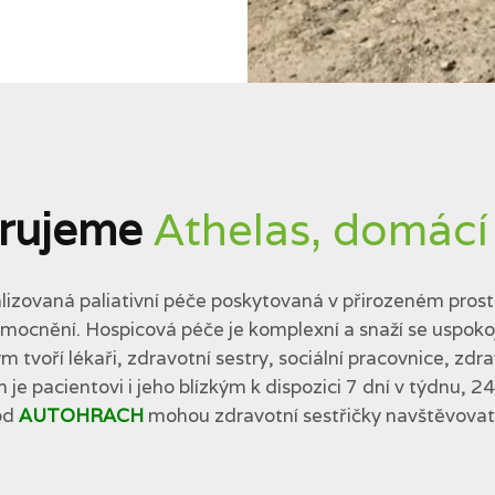
rujeme
Athelas, domácí
lizovaná paliativní péče poskytovaná v přirozeném prostř
cnění. Hospicová péče je komplexní a snaží se uspokojit 
tvoří lékaři, zdravotní sestry, sociální pracovnice, zdra
 je pacientovi i jeho blízkým k dispozici 7 dní v týdnu, 2
od
AUTOHRACH
mohou zdravotní sestřičky navštěvovat p