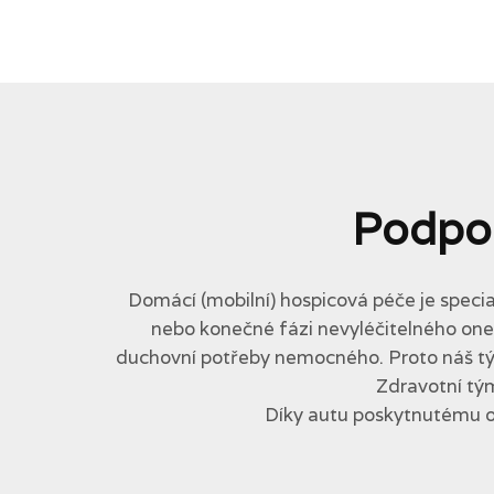
Podpo
Domácí (mobilní) hospicová péče je specia
nebo konečné fázi nevyléčitelného onemo
duchovní potřeby nemocného. Proto náš tým 
Zdravotní tým
Díky autu poskytnutému 