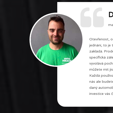
D
maj
Otevřenost, o
jednání, to je
zakládá. Prode
specifická zál
vyvolává poch
můžete mít jis
Každá používa
nás ale budet
daný automobi
investice vás č