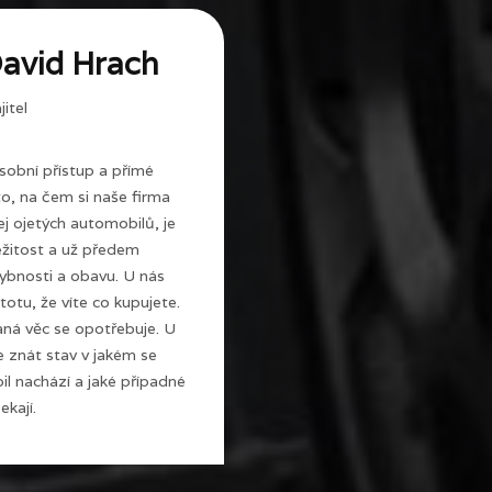
avid Hrach
itel
sobní přístup a přímé
 to, na čem si naše firma
j ojetých automobilů, je
ežitost a už předem
ybnosti a obavu. U nás
totu, že víte co kupujete.
ná věc se opotřebuje. U
e znát stav v jakém se
l nachází a jaké případné
ekají.