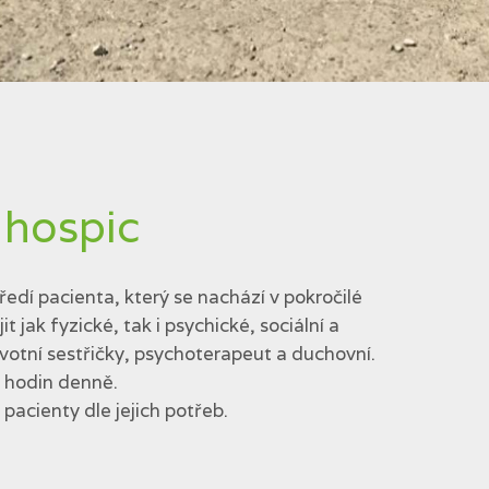
 hospic
edí pacienta, který se nachází v pokročilé
jak fyzické, tak i psychické, sociální a
votní sestřičky, psychoterapeut a duchovní.
4 hodin denně.
acienty dle jejich potřeb.