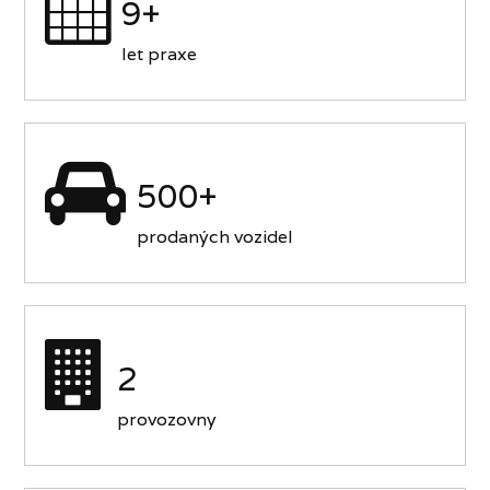
9+
let praxe
500+
prodaných vozidel
2
provozovny