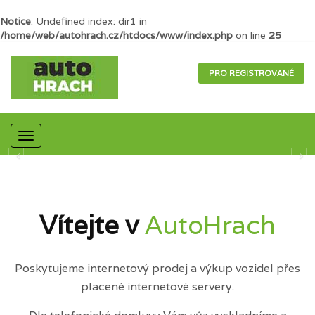
Notice
: Undefined index: dir1 in
/home/web/autohrach.cz/htdocs/www/index.php
on line
25
PRO REGISTROVANÉ
Mobilní
navigace
Vítejte v
AutoHrach
Poskytujeme internetový prodej a výkup vozidel přes
placené internetové servery.