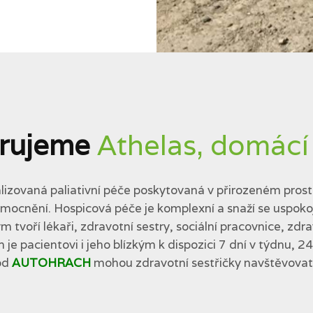
rujeme
Athelas, domácí
lizovaná paliativní péče poskytovaná v přirozeném prostř
cnění. Hospicová péče je komplexní a snaží se uspokojit 
tvoří lékaři, zdravotní sestry, sociální pracovnice, zdra
 je pacientovi i jeho blízkým k dispozici 7 dní v týdnu, 2
od
AUTOHRACH
mohou zdravotní sestřičky navštěvovat p