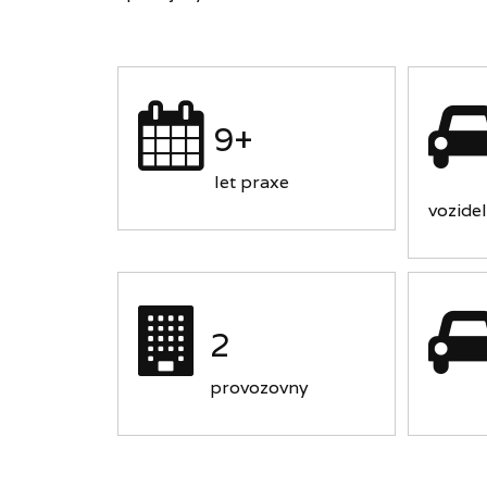
9+
let praxe
vozidel
2
provozovny