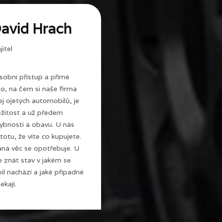
avid Hrach
itel
sobní přístup a přímé
 to, na čem si naše firma
j ojetých automobilů, je
ežitost a už předem
ybnosti a obavu. U nás
totu, že víte co kupujete.
ná věc se opotřebuje. U
e znát stav v jakém se
l nachází a jaké případné
ekají.