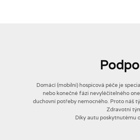
Podpo
Domácí (mobilní) hospicová péče je specia
nebo konečné fázi nevyléčitelného onemo
duchovní potřeby nemocného. Proto náš tým 
Zdravotní tým
Díky autu poskytnutému 