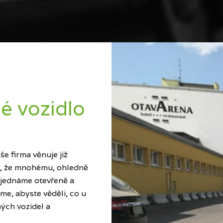
é vozidlo
e firma věnuje již
ci, že mnohému, ohledně
 jednáme otevřeně a
me, abyste věděli, co u
ých vozidel a