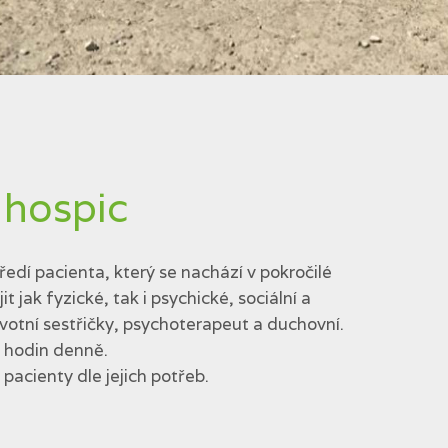
 hospic
edí pacienta, který se nachází v pokročilé
jak fyzické, tak i psychické, sociální a
votní sestřičky, psychoterapeut a duchovní.
4 hodin denně.
acienty dle jejich potřeb.