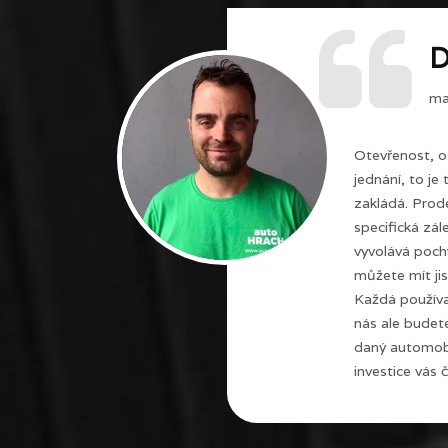
D
maj
Otevřenost, o
jednání, to je
zakládá. Prode
specifická zál
vyvolává poch
můžete mít jis
Každá používa
nás ale budet
daný automobi
investice vás č