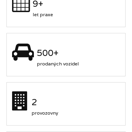
9+
let praxe
500+
prodaných vozidel
2
provozovny