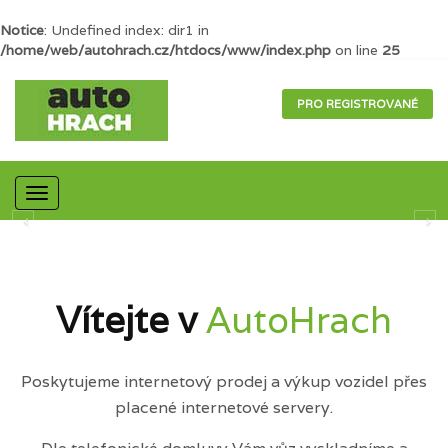
Notice
: Undefined index: dir1 in
/home/web/autohrach.cz/htdocs/www/index.php
on line
25
PRO REGISTROVANÉ
Mobilní
navigace
Vítejte v
AutoHrach
Poskytujeme internetový prodej a výkup vozidel přes
placené internetové servery.