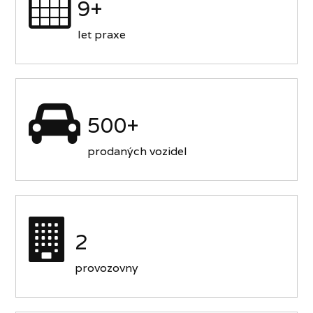
9+
let praxe
500+
prodaných vozidel
2
provozovny