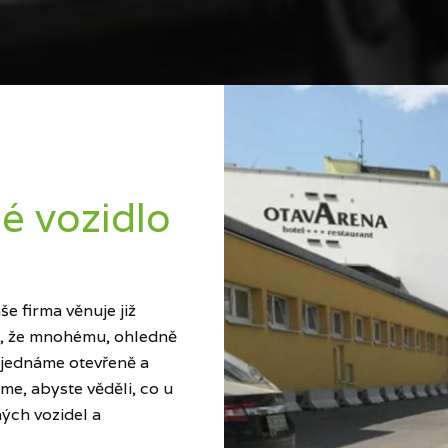
é vozidlo
e firma věnuje již
ci, že mnohému, ohledně
 jednáme otevřeně a
me, abyste věděli, co u
ých vozidel a