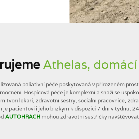
rujeme
Athelas, domácí
lizovaná paliativní péče poskytovaná v přirozeném prostř
cnění. Hospicová péče je komplexní a snaží se uspokojit 
tvoří lékaři, zdravotní sestry, sociální pracovnice, zdra
 je pacientovi i jeho blízkým k dispozici 7 dní v týdnu, 2
od
AUTOHRACH
mohou zdravotní sestřičky navštěvovat p