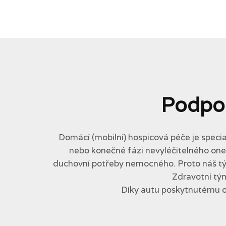
Podpo
Domácí (mobilní) hospicová péče je specia
nebo konečné fázi nevyléčitelného onemo
duchovní potřeby nemocného. Proto náš tým 
Zdravotní tým
Díky autu poskytnutému 