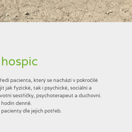
 hospic
edí pacienta, který se nachází v pokročilé
jak fyzické, tak i psychické, sociální a
votní sestřičky, psychoterapeut a duchovní.
4 hodin denně.
acienty dle jejich potřeb.