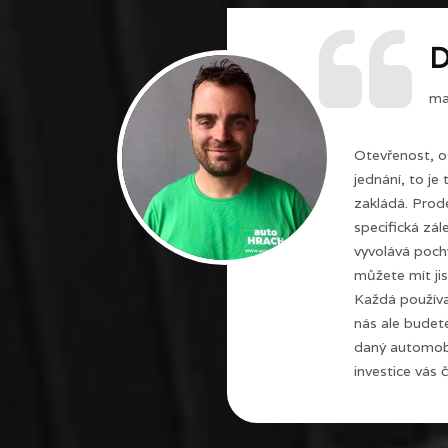
D
maj
Otevřenost, o
jednání, to je
zakládá. Prode
specifická zál
vyvolává poch
můžete mít jis
Každá používa
nás ale budet
daný automobi
investice vás č