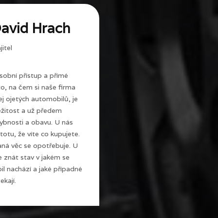
avid Hrach
itel
sobní přístup a přímé
 to, na čem si naše firma
j ojetých automobilů, je
ežitost a už předem
ybnosti a obavu. U nás
totu, že víte co kupujete.
ná věc se opotřebuje. U
e znát stav v jakém se
l nachází a jaké případné
ekají.