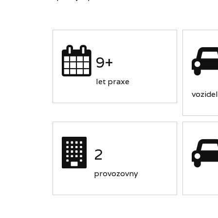
9+
let praxe
vozidel
2
provozovny