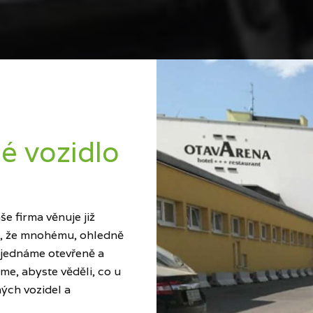
é vozidlo
e firma věnuje již
ci, že mnohému, ohledně
 jednáme otevřeně a
me, abyste věděli, co u
ých vozidel a