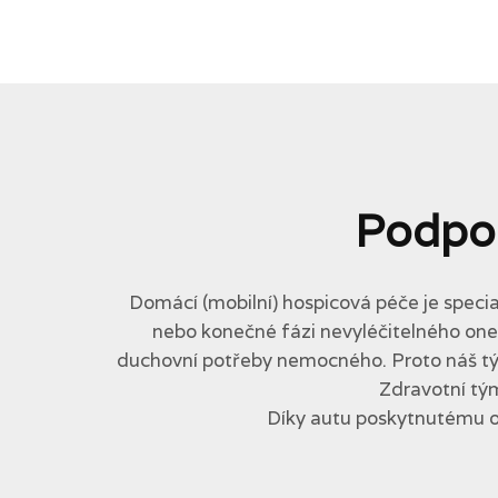
Podpo
Domácí (mobilní) hospicová péče je specia
nebo konečné fázi nevyléčitelného onemo
duchovní potřeby nemocného. Proto náš tým 
Zdravotní tým
Díky autu poskytnutému 