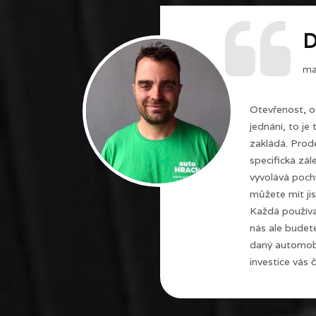
D
maj
Otevřenost, o
jednání, to je
zakládá. Prode
specifická zál
vyvolává poch
můžete mít jis
Každá používa
nás ale budet
daný automobi
investice vás č