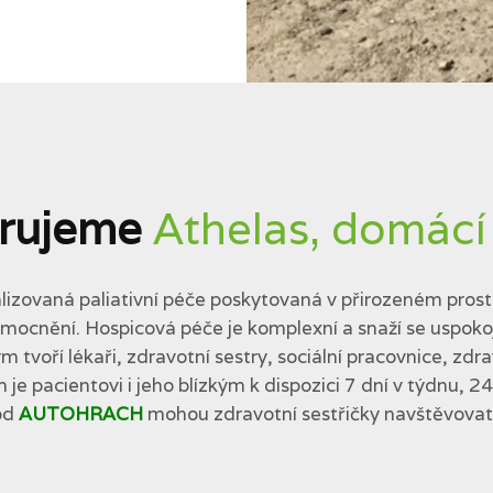
rujeme
Athelas, domácí
lizovaná paliativní péče poskytovaná v přirozeném prostř
cnění. Hospicová péče je komplexní a snaží se uspokojit 
tvoří lékaři, zdravotní sestry, sociální pracovnice, zdra
 je pacientovi i jeho blízkým k dispozici 7 dní v týdnu, 2
od
AUTOHRACH
mohou zdravotní sestřičky navštěvovat p