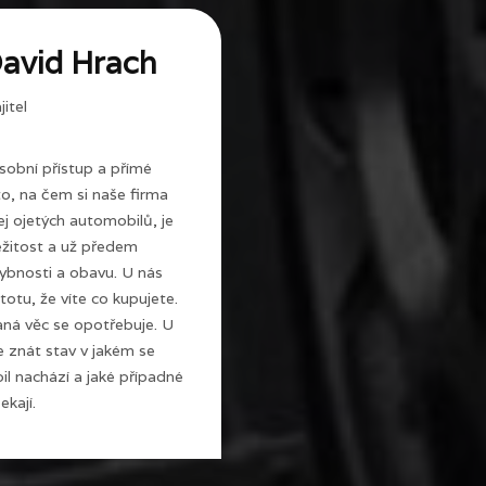
avid Hrach
itel
sobní přístup a přímé
 to, na čem si naše firma
j ojetých automobilů, je
ežitost a už předem
ybnosti a obavu. U nás
totu, že víte co kupujete.
ná věc se opotřebuje. U
e znát stav v jakém se
l nachází a jaké případné
ekají.