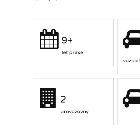
9+
let praxe
vozidel
2
provozovny