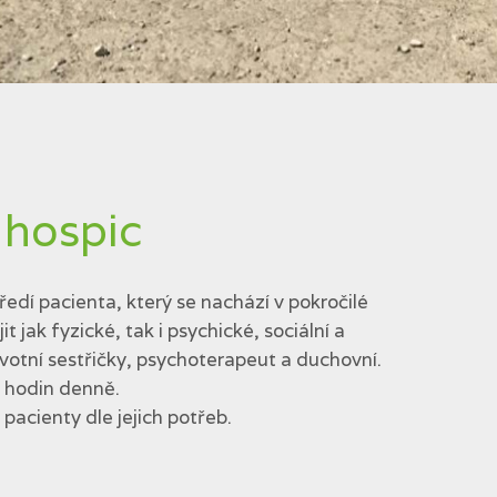
 hospic
edí pacienta, který se nachází v pokročilé
jak fyzické, tak i psychické, sociální a
votní sestřičky, psychoterapeut a duchovní.
4 hodin denně.
acienty dle jejich potřeb.