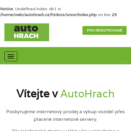
Notice
: Undefined index: dir1 in
/home/web/autohrach.cz/htdocs/www/index.php
on line
25
PRO REGISTROVANÉ
Mobilní
navigace
Vítejte v
AutoHrach
Poskytujeme internetový prodej a výkup vozidel přes
placené internetové servery.