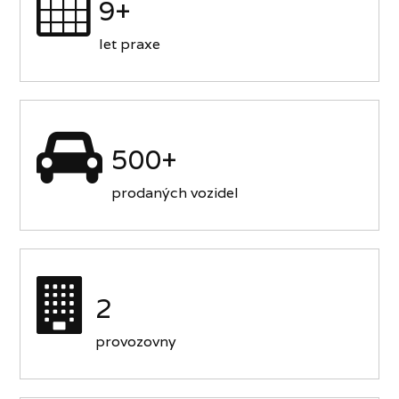
9+
let praxe
500+
prodaných vozidel
2
provozovny