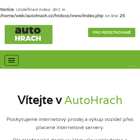
Notice
: Undefined index: dir1 in
/home/web/autohrach.cz/htdocs/www/index.php
on line
25
PRO REGISTROVANÉ
Mobilní
navigace
Vítejte v
AutoHrach
Poskytujeme internetový prodej a výkup vozidel přes
placené internetové servery.