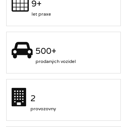
9+
let praxe
500+
prodaných vozidel
2
provozovny