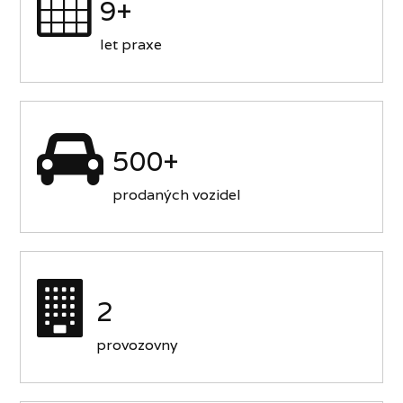
9+
let praxe
500+
prodaných vozidel
2
provozovny