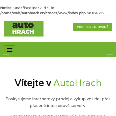
Notice
: Undefined index: dir1 in
/home/web/autohrach.cz/htdocs/www/index.php
on line
25
PRO REGISTROVANÉ
Mobilní
navigace
Vítejte v
AutoHrach
Poskytujeme internetový prodej a výkup vozidel přes
placené internetové servery.