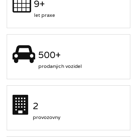
9+
let praxe
500+
prodaných vozidel
2
provozovny