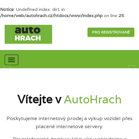
Notice
: Undefined index: dir1 in
/home/web/autohrach.cz/htdocs/www/index.php
on line
25
PRO REGISTROVANÉ
Mobilní
navigace
Vítejte v
AutoHrach
Poskytujeme internetový prodej a výkup vozidel přes
placené internetové servery.