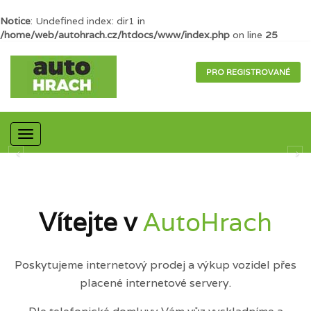
Notice
: Undefined index: dir1 in
/home/web/autohrach.cz/htdocs/www/index.php
on line
25
PRO REGISTROVANÉ
Mobilní
navigace
Vítejte v
AutoHrach
Poskytujeme internetový prodej a výkup vozidel přes
placené internetové servery.