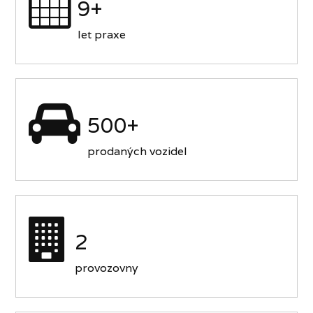
9+
let praxe
500+
prodaných vozidel
2
provozovny