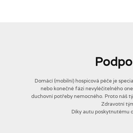
Podpo
Domácí (mobilní) hospicová péče je specia
nebo konečné fázi nevyléčitelného onemo
duchovní potřeby nemocného. Proto náš tým 
Zdravotní tým
Díky autu poskytnutému 