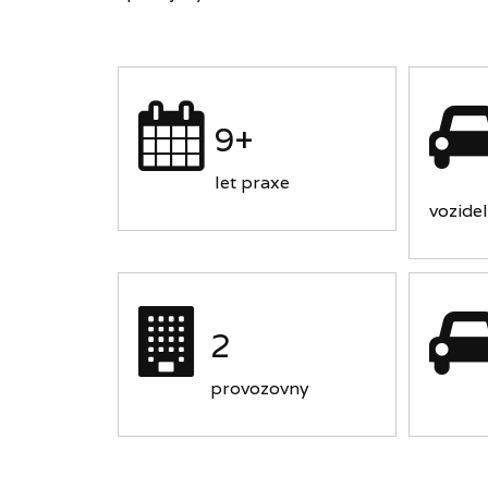
9+
let praxe
vozidel
2
provozovny