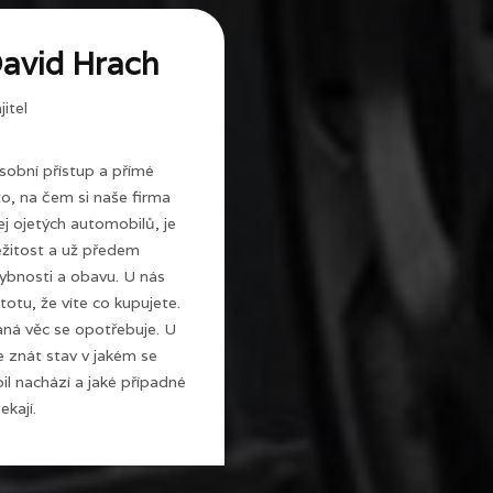
avid Hrach
itel
sobní přístup a přímé
 to, na čem si naše firma
j ojetých automobilů, je
ežitost a už předem
ybnosti a obavu. U nás
totu, že víte co kupujete.
ná věc se opotřebuje. U
e znát stav v jakém se
l nachází a jaké případné
ekají.