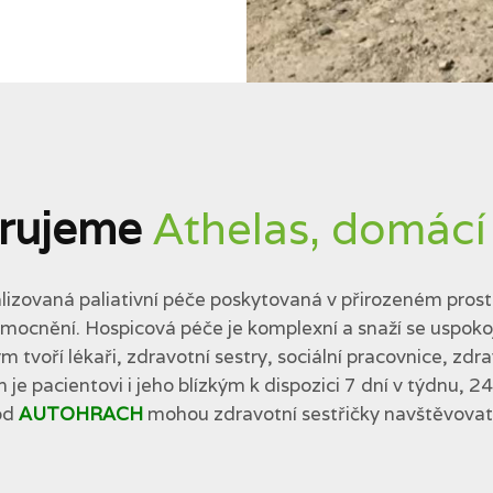
rujeme
Athelas, domácí
lizovaná paliativní péče poskytovaná v přirozeném prostř
cnění. Hospicová péče je komplexní a snaží se uspokojit 
tvoří lékaři, zdravotní sestry, sociální pracovnice, zdra
 je pacientovi i jeho blízkým k dispozici 7 dní v týdnu, 2
od
AUTOHRACH
mohou zdravotní sestřičky navštěvovat p