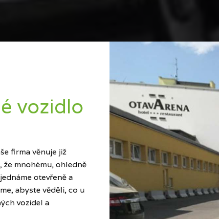
é vozidlo
e firma věnuje již
ci, že mnohému, ohledně
 jednáme otevřeně a
me, abyste věděli, co u
ých vozidel a