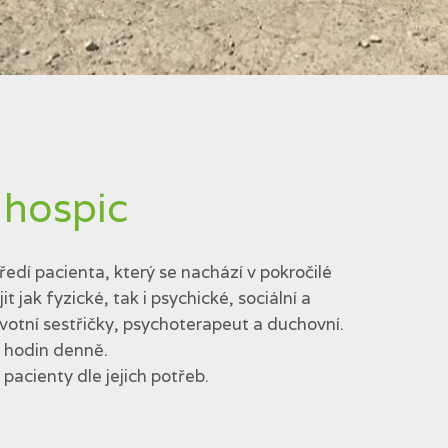
 hospic
edí pacienta, který se nachází v pokročilé
jak fyzické, tak i psychické, sociální a
votní sestřičky, psychoterapeut a duchovní.
4 hodin denně.
acienty dle jejich potřeb.