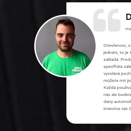
D
maj
Otevřenost, o
jednání, to je
zakládá. Prode
specifická zál
vyvolává poch
můžete mít jis
Každá používa
nás ale budet
daný automobi
investice vás č