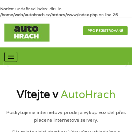
Notice
: Undefined index: dir1 in
/home/web/autohrach.cz/htdocs/www/index.php
on line
25
PRO REGISTROVANÉ
Mobilní
navigace
Vítejte v
AutoHrach
Poskytujeme internetový prodej a výkup vozidel přes
placené internetové servery.