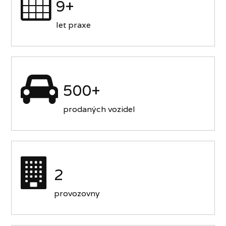
9+
let praxe
500+
prodaných vozidel
2
provozovny