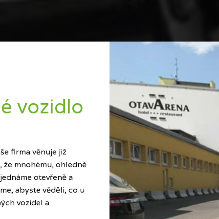
é vozidlo
e firma věnuje již
ci, že mnohému, ohledně
 jednáme otevřeně a
me, abyste věděli, co u
ých vozidel a