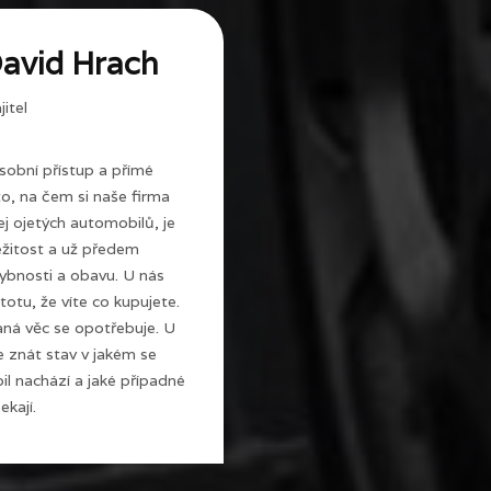
avid Hrach
itel
sobní přístup a přímé
 to, na čem si naše firma
j ojetých automobilů, je
ežitost a už předem
ybnosti a obavu. U nás
totu, že víte co kupujete.
ná věc se opotřebuje. U
e znát stav v jakém se
l nachází a jaké případné
ekají.