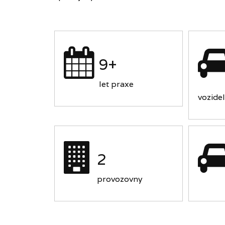
9+
let praxe
vozidel
2
provozovny