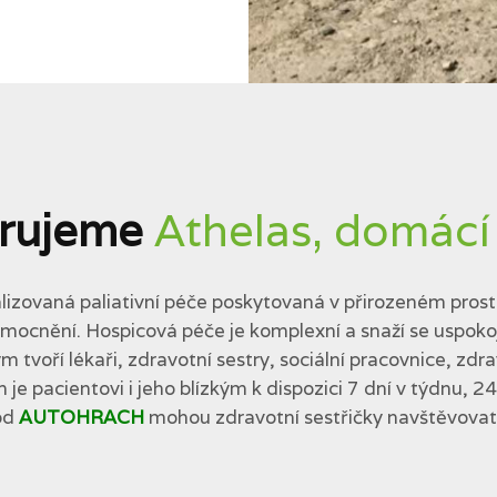
rujeme
Athelas, domácí
lizovaná paliativní péče poskytovaná v přirozeném prostř
cnění. Hospicová péče je komplexní a snaží se uspokojit 
tvoří lékaři, zdravotní sestry, sociální pracovnice, zdra
 je pacientovi i jeho blízkým k dispozici 7 dní v týdnu, 2
od
AUTOHRACH
mohou zdravotní sestřičky navštěvovat p