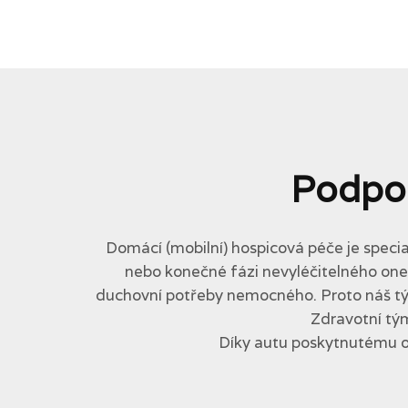
Podpo
Domácí (mobilní) hospicová péče je specia
nebo konečné fázi nevyléčitelného onemo
duchovní potřeby nemocného. Proto náš tým 
Zdravotní tým
Díky autu poskytnutému 