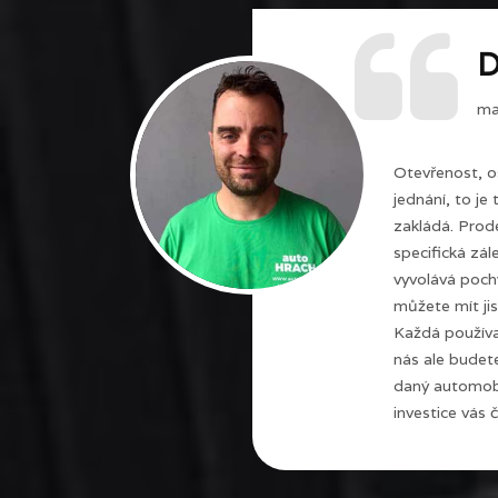
D
maj
Otevřenost, o
jednání, to je
zakládá. Prode
specifická zál
vyvolává poch
můžete mít jis
Každá používa
nás ale budet
daný automobi
investice vás č