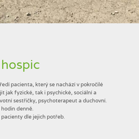
 hospic
edí pacienta, který se nachází v pokročilé
jak fyzické, tak i psychické, sociální a
votní sestřičky, psychoterapeut a duchovní.
4 hodin denně.
acienty dle jejich potřeb.