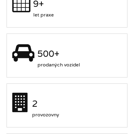
9+
let praxe
500+
prodaných vozidel
2
provozovny