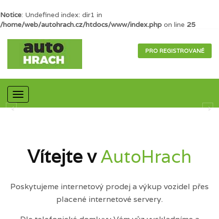
Notice
: Undefined index: dir1 in
/home/web/autohrach.cz/htdocs/www/index.php
on line
25
PRO REGISTROVANÉ
Mobilní
navigace
Vítejte v
AutoHrach
Poskytujeme internetový prodej a výkup vozidel přes
placené internetové servery.