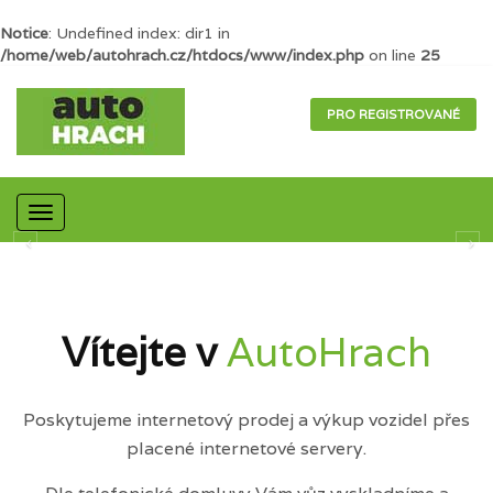
Notice
: Undefined index: dir1 in
/home/web/autohrach.cz/htdocs/www/index.php
on line
25
PRO REGISTROVANÉ
Mobilní
navigace
Vítejte v
AutoHrach
Poskytujeme internetový prodej a výkup vozidel přes
placené internetové servery.