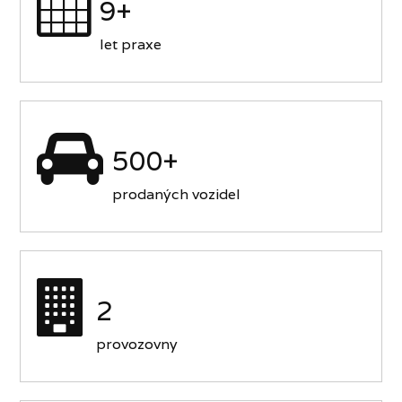
9+
let praxe
500+
prodaných vozidel
2
provozovny