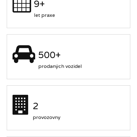
9+
let praxe
500+
prodaných vozidel
2
provozovny