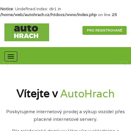
Notice
: Undefined index: dir1 in
/home/web/autohrach.cz/htdocs/www/index.php
on line
25
PRO REGISTROVANÉ
Mobilní
navigace
Vítejte v
AutoHrach
Poskytujeme internetový prodej a výkup vozidel přes
placené internetové servery.