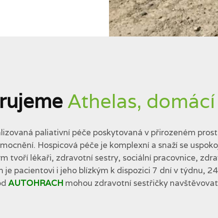
rujeme
Athelas, domácí
lizovaná paliativní péče poskytovaná v přirozeném prostř
cnění. Hospicová péče je komplexní a snaží se uspokojit 
tvoří lékaři, zdravotní sestry, sociální pracovnice, zdra
 je pacientovi i jeho blízkým k dispozici 7 dní v týdnu, 2
od
AUTOHRACH
mohou zdravotní sestřičky navštěvovat p