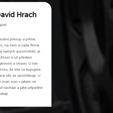
avid Hrach
itel
sobní přístup a přímé
 to, na čem si naše firma
j ojetých automobilů, je
ežitost a už předem
ybnosti a obavu. U nás
totu, že víte co kupujete.
ná věc se opotřebuje. U
e znát stav v jakém se
l nachází a jaké případné
ekají.