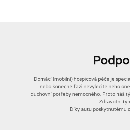
Podpo
Domácí (mobilní) hospicová péče je specia
nebo konečné fázi nevyléčitelného onemo
duchovní potřeby nemocného. Proto náš tým 
Zdravotní tým
Díky autu poskytnutému 