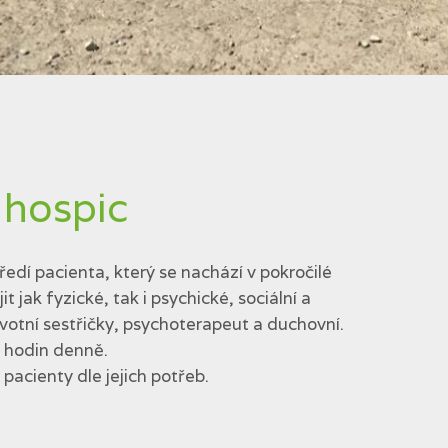
 hospic
edí pacienta, který se nachází v pokročilé
jak fyzické, tak i psychické, sociální a
votní sestřičky, psychoterapeut a duchovní.
4 hodin denně.
acienty dle jejich potřeb.