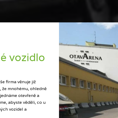
é vozidlo
e firma věnuje již
ci, že mnohému, ohledně
 jednáme otevřeně a
me, abyste věděli, co u
ých vozidel a