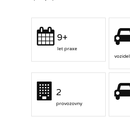
9+
let praxe
vozidel
2
provozovny