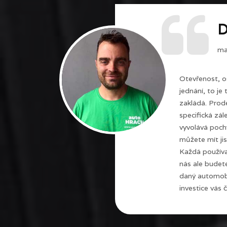
D
maj
Otevřenost, o
jednání, to je
zakládá. Prode
specifická zál
vyvolává poch
můžete mít jis
Každá používa
nás ale budet
daný automobi
investice vás č