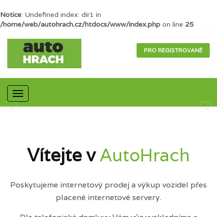
Notice
: Undefined index: dir1 in
/home/web/autohrach.cz/htdocs/www/index.php
on line
25
PRO REGISTROVANÉ
Mobilní
navigace
Vítejte v
AutoHrach
Poskytujeme internetový prodej a výkup vozidel přes
placené internetové servery.