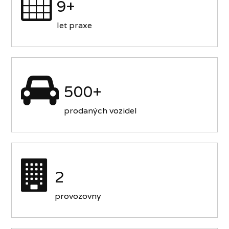
9+
let praxe
500+
prodaných vozidel
2
provozovny