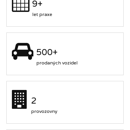
9+
let praxe
500+
prodaných vozidel
2
provozovny