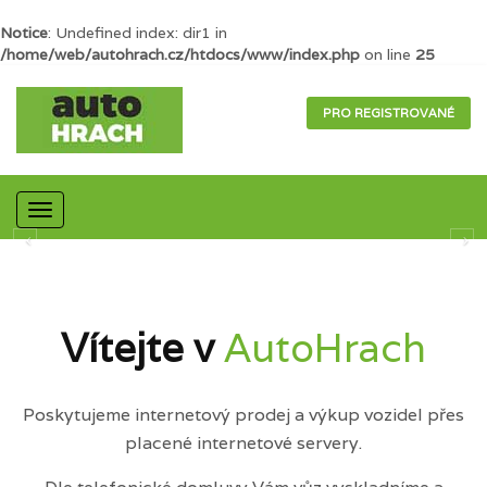
Notice
: Undefined index: dir1 in
/home/web/autohrach.cz/htdocs/www/index.php
on line
25
PRO REGISTROVANÉ
Mobilní
navigace
Vítejte v
AutoHrach
Poskytujeme internetový prodej a výkup vozidel přes
placené internetové servery.