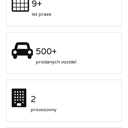
9+
let praxe
500+
prodaných vozidel
2
provozovny