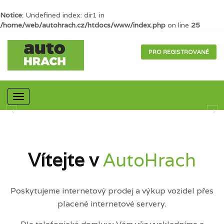
Notice
: Undefined index: dir1 in
/home/web/autohrach.cz/htdocs/www/index.php
on line
25
PRO REGISTROVANÉ
Mobilní
navigace
Vítejte v
AutoHrach
Poskytujeme internetový prodej a výkup vozidel přes
placené internetové servery.