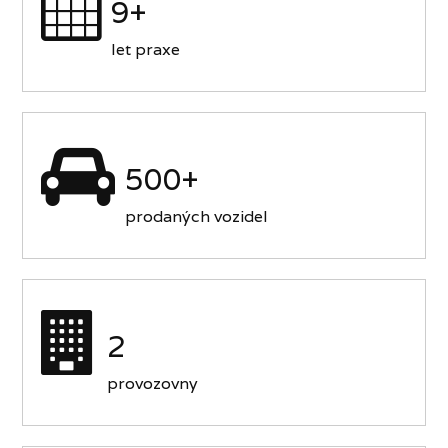
9+
let praxe
500+
prodaných vozidel
2
provozovny