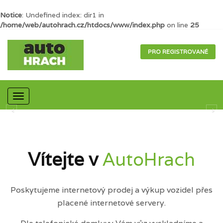
Notice
: Undefined index: dir1 in
/home/web/autohrach.cz/htdocs/www/index.php
on line
25
PRO REGISTROVANÉ
Mobilní
navigace
Vítejte v
AutoHrach
Poskytujeme internetový prodej a výkup vozidel přes
placené internetové servery.